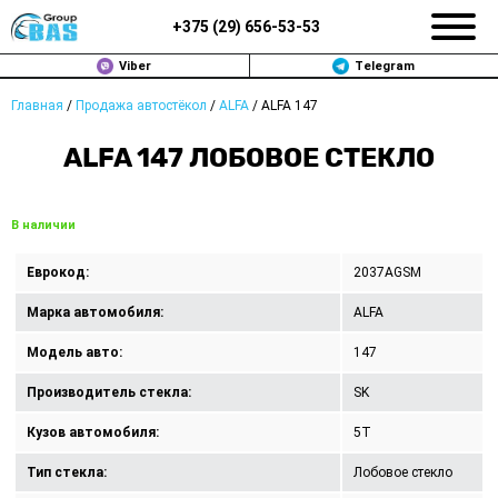
+375 (
29
)
656-53-53
Viber
Telegram
Главная
/
Продажа автостёкол
/
ALFA
/
ALFA 147
ЗАМЕНА АВТОСТЕКОЛ В МИНСКЕ
ALFA 147 ЛОБОВОЕ СТЕКЛО
ПРОДАЖА АВТОСТЁКОЛ
РЕМОНТ
В наличии
ДОП. УСЛУГИ
Еврокод:
2037AGSM
Марка автомобиля:
ALFA
ВОПРОС-ОТВЕТ
Модель авто:
147
КОНТАКТЫ
Производитель стекла:
SK
ПОЛИТИКА КОНФИДЕНЦИАЛЬНОСТИ
Кузов автомобиля:
5T
Тип стекла:
Лобовое стекло