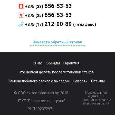
656-53-53
+375 (33)
656-53-53
+375 (25)
212-00-89
+375 (17)
(тел./факс)
Заказать обратный звонок
О нас
Бренды
Гарантия
Что нельзя делать после установки стекла
Замена лобового стекла с выездом
Новости
Отзывы
© ООО avtosteklaminsk.by, 2018
Максимальная
оценка:
5
,0
Средняя оценка:
4,2
ЧТУП "Белавтостеклогрупп"
Всего отзывов:
49
УНП 192372971