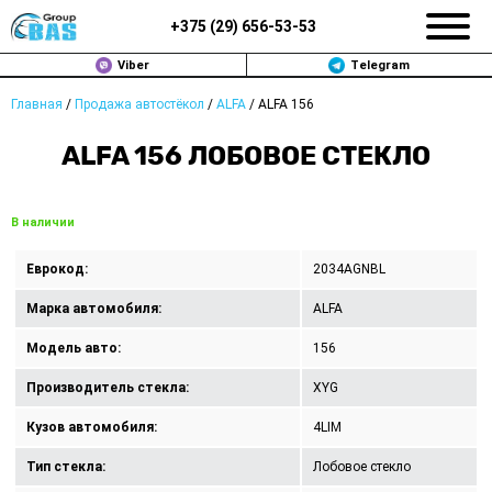
+375 (
29
)
656-53-53
Viber
Telegram
Главная
/
Продажа автостёкол
/
ALFA
/
ALFA 156
ЗАМЕНА АВТОСТЕКОЛ В МИНСКЕ
ALFA 156 ЛОБОВОЕ СТЕКЛО
ПРОДАЖА АВТОСТЁКОЛ
РЕМОНТ
В наличии
ДОП. УСЛУГИ
Еврокод:
2034AGNBL
Марка автомобиля:
ALFA
ВОПРОС-ОТВЕТ
Модель авто:
156
КОНТАКТЫ
Производитель стекла:
XYG
ПОЛИТИКА КОНФИДЕНЦИАЛЬНОСТИ
Кузов автомобиля:
4LIM
Тип стекла:
Лобовое стекло