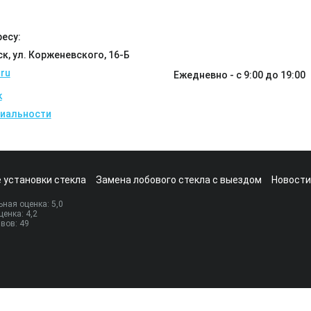
есу:
ск, ул. Корженевского, 16-Б
ru
Ежедневно - с 9:00 до 19:00
k
иальности
 установки стекла
Замена лобового стекла с выездом
Новости
ная оценка:
5
,0
ценка:
4,2
ывов:
49