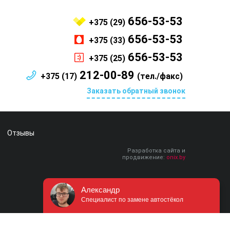
656-53-53
+375 (29)
656-53-53
+375 (33)
656-53-53
+375 (25)
212-00-89
+375 (17)
(тел./факс)
Заказать обратный звонок
Отзывы
Разработка сайта и
продвижение:
onix.by
Александр
Специалист по замене автостёкол