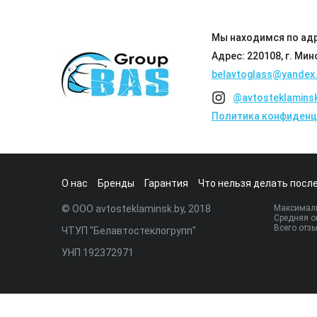
Мы находимся по адр
Адрес: 220108, г. Мин
belavtoglass@yandex.
@avtosteklamins
Политика конфиденц
О нас
Бренды
Гарантия
Что нельзя делать после
© ООО avtosteklaminsk.by, 2018
Максималь
Средняя о
Всего отз
ЧТУП "Белавтостеклогрупп"
УНП 192372971