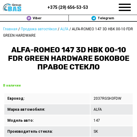
+375 (
29
)
656-53-53
Viber
Telegram
Главная
/
Продажа автостёкол
/
ALFA
/
ALFA-ROMEO 147 3D HBK 00-10 FDR
ЗАМЕНА АВТОСТЕКОЛ В МИНСКЕ
GREEN HARDWARE
ПРОДАЖА АВТОСТЁКОЛ
ALFA-ROMEO 147 3D HBK 00-10
FDR GREEN HARDWARE БОКОВОЕ
РЕМОНТ
ПРАВОЕ СТЕКЛО
ДОП. УСЛУГИ
В наличии
ВОПРОС-ОТВЕТ
Еврокод:
2037RGSH3FDW
КОНТАКТЫ
Марка автомобиля:
ALFA
ПОЛИТИКА КОНФИДЕНЦИАЛЬНОСТИ
Модель авто:
147
Производитель стекла:
SK