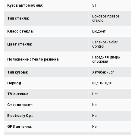
Кузов автомобиля:
5T
Боковое правое
Тип стекла:
стекло
Класс стекла:
Бюджет
Зеленое - Solar
Цвет стекла:
Control
Передняя дверь
Положение стекло резинка:
опускная
Тип кузова:
Хетчбек - 3dr
Период:
00/10-10/01
TV антенна:
Нет
Стеклопакет:
Нет
Electically Op.:
Нет
GPS антенна:
Нет