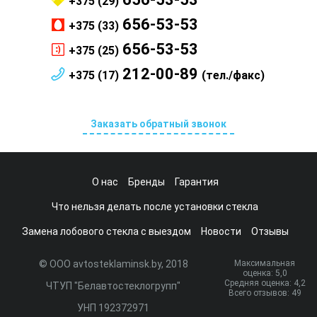
+375 (29)
656-53-53
+375 (33)
656-53-53
+375 (25)
212-00-89
+375 (17)
(тел./факс)
Заказать обратный звонок
О нас
Бренды
Гарантия
Что нельзя делать после установки стекла
Замена лобового стекла с выездом
Новости
Отзывы
© ООО avtosteklaminsk.by, 2018
Максимальная
оценка:
5
,0
Средняя оценка:
4,2
ЧТУП "Белавтостеклогрупп"
Всего отзывов:
49
УНП 192372971