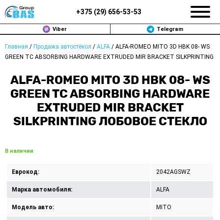
+375 (
29
)
656-53-53
Viber
Telegram
Главная
/
Продажа автостёкол
/
ALFA
/
ALFA-ROMEO MITO 3D HBK 08- WS
ЗАМЕНА АВТОСТЕКОЛ В МИНСКЕ
GREEN TC ABSORBING HARDWARE EXTRUDED MIR BRACKET SILKPRINTING
ПРОДАЖА АВТОСТЁКОЛ
ALFA-ROMEO MITO 3D HBK 08- WS
GREEN TC ABSORBING HARDWARE
РЕМОНТ
EXTRUDED MIR BRACKET
SILKPRINTING ЛОБОВОЕ СТЕКЛО
ДОП. УСЛУГИ
ВОПРОС-ОТВЕТ
В наличии
КОНТАКТЫ
Еврокод:
2042AGSWZ
ПОЛИТИКА КОНФИДЕНЦИАЛЬНОСТИ
Марка автомобиля:
ALFA
Модель авто:
MITO