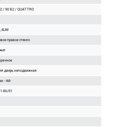
B2 / 90 B2 / QUATTRO
,4LIM
вое правое стекло
жет
зрачное
яя дверь неподвижная
н - 4dr
01-86/01