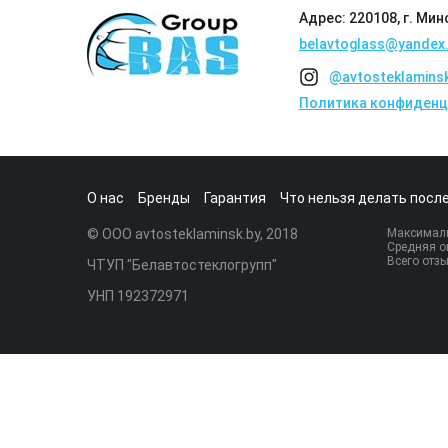
Адрес: 220108, г. Мин
belavtoglass@yandex.
@avtosteklamins
Политика конфиденц
О нас
Бренды
Гарантия
Что нельзя делать после
© ООО avtosteklaminsk.by, 2018
Максималь
Средняя о
Всего отз
ЧТУП "Белавтостеклогрупп"
УНП 192372971