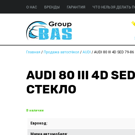
О НАС
БРЕНДЫ
ГАРАНТИЯ
ЧТО НЕЛЬЗЯ ДЕЛАТЬ П
Главная
/
Продажа автостёкол
/
AUDI
/
AUDI 80 III 4D SED 79-8
AUDI 80 III 4D S
СТЕКЛО
В наличии
Еврокод:
Марка автомобиля: