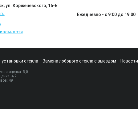
ск, ул. Корженевского, 16-Б
ru
Ежедневно - с 9:00 до 19:00
k
иальности
 установки стекла
Замена лобового стекла с выездом
Новости
ная оценка:
5
,0
ценка:
4,2
ывов:
49