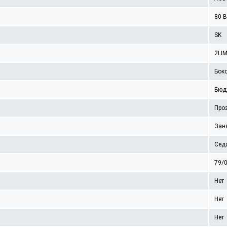
80 
SK
2LIM
Боко
Бюд
Про
Зан
Седа
79/
Нет
Нет
Нет