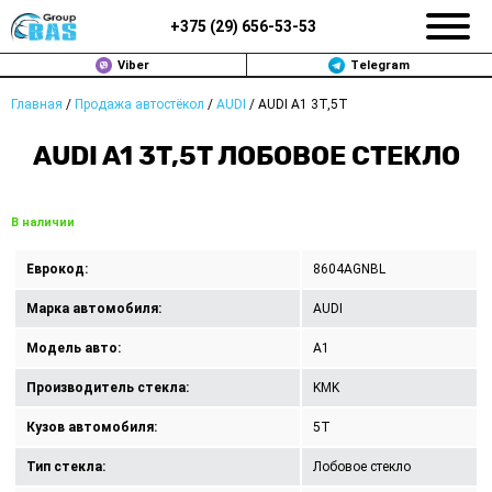
+375 (
29
)
656-53-53
Viber
Telegram
Главная
/
Продажа автостёкол
/
AUDI
/
AUDI A1 3T,5T
ЗАМЕНА АВТОСТЕКОЛ В МИНСКЕ
AUDI A1 3T,5T ЛОБОВОЕ СТЕКЛО
ПРОДАЖА АВТОСТЁКОЛ
РЕМОНТ
В наличии
ДОП. УСЛУГИ
Еврокод:
8604AGNBL
Марка автомобиля:
AUDI
ВОПРОС-ОТВЕТ
Модель авто:
A1
КОНТАКТЫ
Производитель стекла:
KMK
ПОЛИТИКА КОНФИДЕНЦИАЛЬНОСТИ
Кузов автомобиля:
5T
Тип стекла:
Лобовое стекло