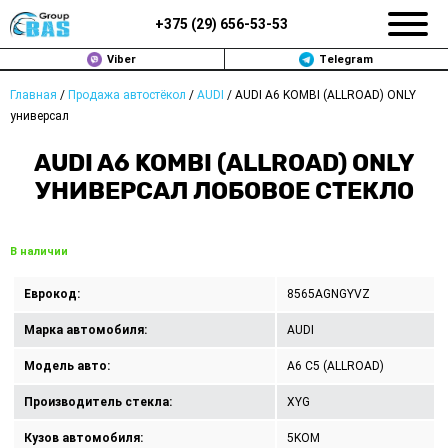
+375 (
29
)
656-53-53
Viber
Telegram
Главная
/
Продажа автостёкол
/
AUDI
/
AUDI A6 KOMBI (ALLROAD) ONLY
ЗАМЕНА АВТОСТЕКОЛ В МИНСКЕ
универсал
ПРОДАЖА АВТОСТЁКОЛ
AUDI A6 KOMBI (ALLROAD) ONLY
УНИВЕРСАЛ ЛОБОВОЕ СТЕКЛО
РЕМОНТ
ДОП. УСЛУГИ
В наличии
ВОПРОС-ОТВЕТ
Еврокод:
8565AGNGYVZ
Марка автомобиля:
AUDI
КОНТАКТЫ
Модель авто:
A6 C5 (ALLROAD)
ПОЛИТИКА КОНФИДЕНЦИАЛЬНОСТИ
Производитель стекла:
XYG
Кузов автомобиля:
5KOM