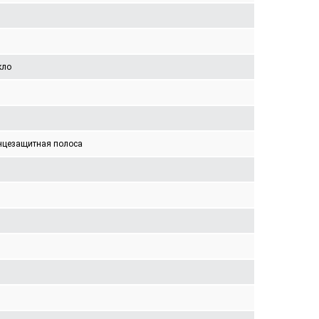
кло
нцезащитная полоса