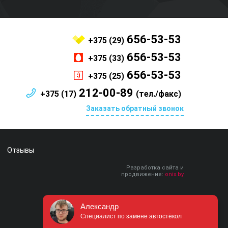
656-53-53
+375 (29)
656-53-53
+375 (33)
656-53-53
+375 (25)
212-00-89
+375 (17)
(тел./факс)
Заказать обратный звонок
Отзывы
Разработка сайта и
продвижение:
onix.by
Александр
Специалист по замене автостёкол