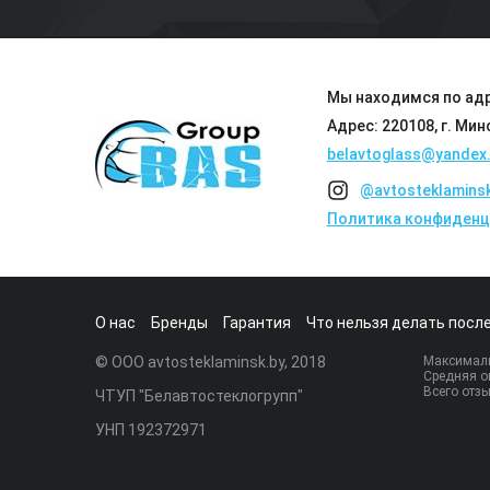
Мы находимся по адр
Адрес: 220108, г. Мин
belavtoglass@yandex.
@avtosteklamins
Политика конфиденц
О нас
Бренды
Гарантия
Что нельзя делать после
© ООО avtosteklaminsk.by, 2018
Максималь
Средняя о
Всего отз
ЧТУП "Белавтостеклогрупп"
УНП 192372971