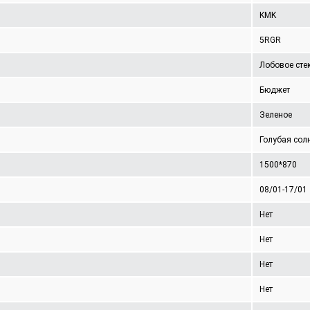
KMK
5RGR
Лобовое сте
Бюджет
Зеленое
Голубая сол
1500*870
08/01-17/01
Нет
Нет
Нет
Нет