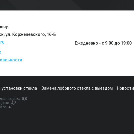
есу:
ск, ул. Корженевского, 16-Б
ru
Ежедневно - с 9:00 до 19:00
k
иальности
 установки стекла
Замена лобового стекла с выездом
Новости
ная оценка:
5
,0
ценка:
4,2
ывов:
49