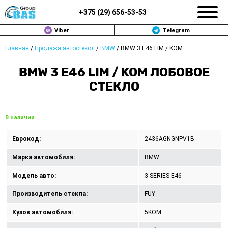
+375 (
29
)
656-53-53
Viber
Telegram
Главная
/
Продажа автостёкол
/
BMW
/
BMW 3 E46 LIM / KOM
ЗАМЕНА АВТОСТЕКОЛ В МИНСКЕ
BMW 3 E46 LIM / KOM ЛОБОВОЕ
ПРОДАЖА АВТОСТЁКОЛ
СТЕКЛО
РЕМОНТ
В наличии
ДОП. УСЛУГИ
Еврокод:
2436AGNGNPV1B
ВОПРОС-ОТВЕТ
Марка автомобиля:
BMW
КОНТАКТЫ
Модель авто:
3-SERIES E46
Производитель стекла:
FUY
ПОЛИТИКА КОНФИДЕНЦИАЛЬНОСТИ
Кузов автомобиля:
5KOM