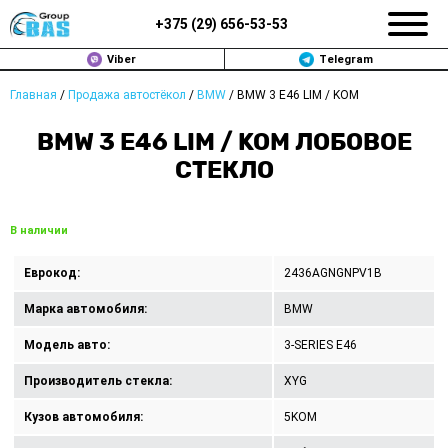
+375 (
29
)
656-53-53
Viber
Telegram
Главная
/
Продажа автостёкол
/
BMW
/
BMW 3 E46 LIM / KOM
ЗАМЕНА АВТОСТЕКОЛ В МИНСКЕ
BMW 3 E46 LIM / KOM ЛОБОВОЕ
ПРОДАЖА АВТОСТЁКОЛ
СТЕКЛО
РЕМОНТ
В наличии
ДОП. УСЛУГИ
Еврокод:
2436AGNGNPV1B
ВОПРОС-ОТВЕТ
Марка автомобиля:
BMW
КОНТАКТЫ
Модель авто:
3-SERIES E46
Производитель стекла:
XYG
ПОЛИТИКА КОНФИДЕНЦИАЛЬНОСТИ
Кузов автомобиля:
5KOM