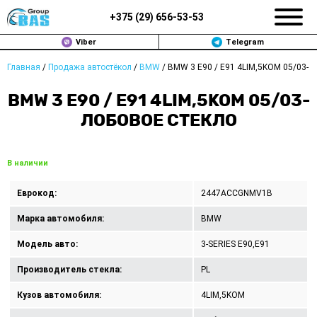
+375 (
29
)
656-53-53
Viber
Telegram
Главная
/
Продажа автостёкол
/
BMW
/
BMW 3 E90 / E91 4LIM,5KOM 05/03-
ЗАМЕНА АВТОСТЕКОЛ В МИНСКЕ
BMW 3 E90 / E91 4LIM,5KOM 05/03-
ПРОДАЖА АВТОСТЁКОЛ
ЛОБОВОЕ СТЕКЛО
РЕМОНТ
В наличии
ДОП. УСЛУГИ
Еврокод:
2447ACCGNMV1B
ВОПРОС-ОТВЕТ
Марка автомобиля:
BMW
КОНТАКТЫ
Модель авто:
3-SERIES E90,E91
Производитель стекла:
PL
ПОЛИТИКА КОНФИДЕНЦИАЛЬНОСТИ
Кузов автомобиля:
4LIM,5KOM