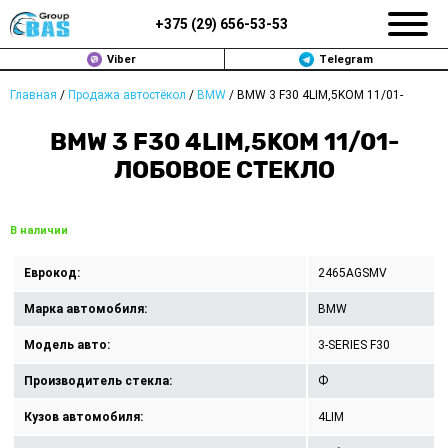
+375 (
29
)
656-53-53
Viber
Telegram
Главная
/
Продажа автостёкол
/
BMW
/
BMW 3 F30 4LIM,5KOM 11/01-
ЗАМЕНА АВТОСТЕКОЛ В МИНСКЕ
BMW 3 F30 4LIM,5KOM 11/01-
ПРОДАЖА АВТОСТЁКОЛ
ЛОБОВОЕ СТЕКЛО
РЕМОНТ
В наличии
ДОП. УСЛУГИ
Еврокод:
2465AGSMV
ВОПРОС-ОТВЕТ
Марка автомобиля:
BMW
КОНТАКТЫ
Модель авто:
3-SERIES F30
Производитель стекла:
Ф
ПОЛИТИКА КОНФИДЕНЦИАЛЬНОСТИ
Кузов автомобиля:
4LIM