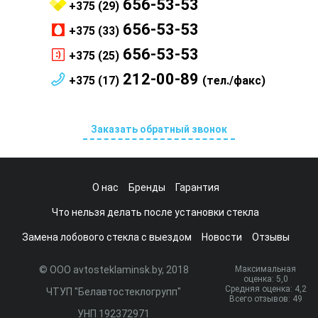
656-53-53
+375 (29)
656-53-53
+375 (33)
656-53-53
+375 (25)
212-00-89
+375 (17)
(тел./факс)
Заказать обратный звонок
О нас
Бренды
Гарантия
Что нельзя делать после установки стекла
Замена лобового стекла с выездом
Новости
Отзывы
© ООО avtosteklaminsk.by, 2018
Максимальная
оценка:
5
,0
Средняя оценка:
4,2
ЧТУП "Белавтостеклогрупп"
Всего отзывов:
49
УНП 192372971