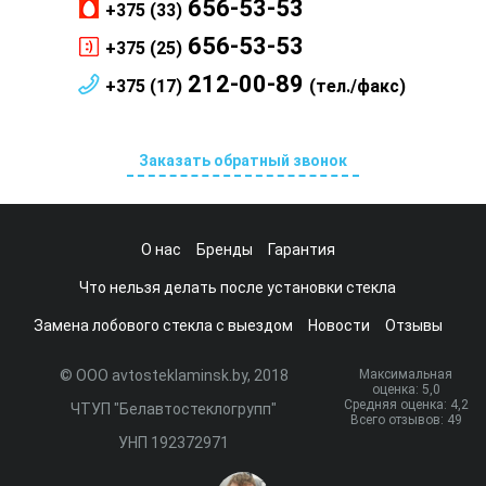
656-53-53
+375 (33)
656-53-53
+375 (25)
212-00-89
+375 (17)
(тел./факс)
Заказать обратный звонок
О нас
Бренды
Гарантия
Что нельзя делать после установки стекла
Замена лобового стекла с выездом
Новости
Отзывы
© ООО avtosteklaminsk.by, 2018
Максимальная
оценка:
5
,0
Средняя оценка:
4,2
ЧТУП "Белавтостеклогрупп"
Всего отзывов:
49
УНП 192372971