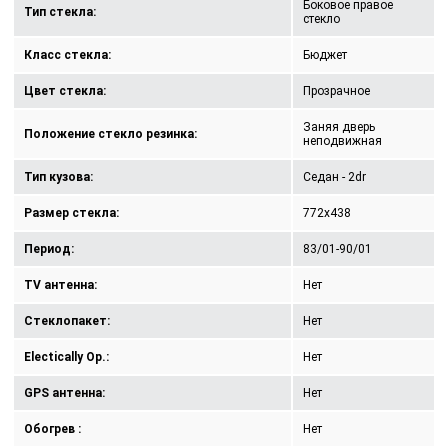
Боковое правое
Тип стекла:
стекло
Класс стекла:
Бюджет
Цвет стекла:
Прозрачное
Заняя дверь
Положение стекло резинка:
неподвижная
Тип кузова:
Седан - 2dr
Размер стекла:
772x438
Период:
83/01-90/01
TV антенна:
Нет
Стеклопакет:
Нет
Electically Op.:
Нет
GPS антенна:
Нет
Обогрев :
Нет