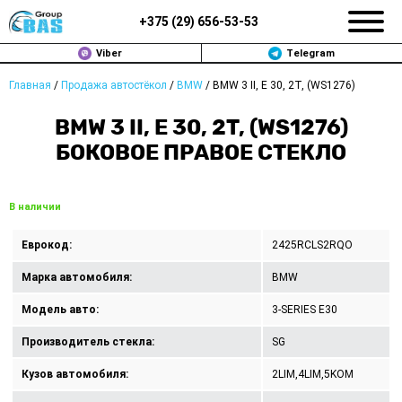
+375 (
29
)
656-53-53
Viber
Telegram
Главная
/
Продажа автостёкол
/
BMW
/
BMW 3 II, E 30, 2T, (WS1276)
ЗАМЕНА АВТОСТЕКОЛ В МИНСКЕ
BMW 3 II, E 30, 2T, (WS1276)
ПРОДАЖА АВТОСТЁКОЛ
БОКОВОЕ ПРАВОЕ СТЕКЛО
РЕМОНТ
В наличии
ДОП. УСЛУГИ
Еврокод:
2425RCLS2RQO
ВОПРОС-ОТВЕТ
Марка автомобиля:
BMW
КОНТАКТЫ
Модель авто:
3-SERIES E30
Производитель стекла:
SG
ПОЛИТИКА КОНФИДЕНЦИАЛЬНОСТИ
Кузов автомобиля:
2LIM,4LIM,5KOM