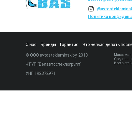
@avtosteklamins
Политика конфиденц
О нас
Бренды
Гарантия
Что нельзя делать после
© ООО avtosteklaminsk.by, 2018
Максималь
Средняя о
Всего отз
ЧТУП "Белавтостеклогрупп"
УНП 192372971