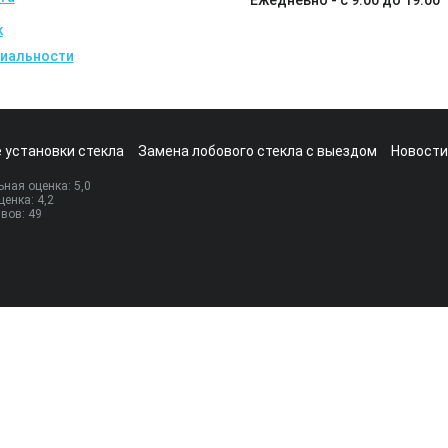
Ежедневно - с 9:00 до 19:00
k
иальности
 установки стекла
Замена лобового стекла с выездом
Новости
ная оценка:
5
,0
ценка:
4,2
ывов:
49