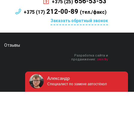
656-53-53
+375 (25)
212-00-89
+375 (17)
(тел./факс)
Заказать обратный звонок
Отзывы
Разработка сайта и
продвижение:
onix.by
Александр
Специалист по замене автостёкол