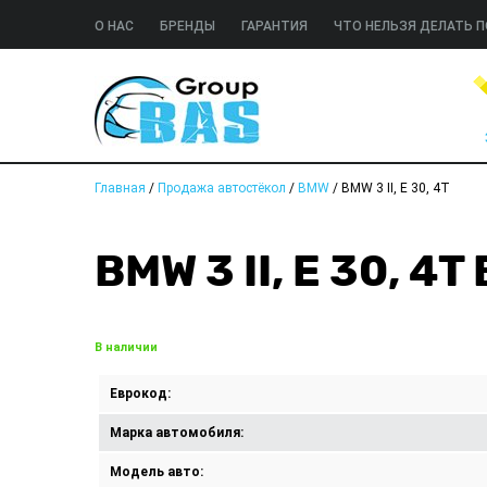
О НАС
БРЕНДЫ
ГАРАНТИЯ
ЧТО НЕЛЬЗЯ ДЕЛАТЬ П
Главная
/
Продажа автостёкол
/
BMW
/
BMW 3 II, E 30, 4T
BMW 3 II, E 30, 
В наличии
Еврокод:
Марка автомобиля:
Модель авто: