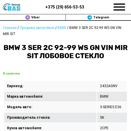
+375 (
29
)
656-53-53
Viber
Telegram
Главная
/
Продажа автостёкол
/
BMW
/
BMW 3 SER 2C 92-99 WS GN VIN
ЗАМЕНА АВТОСТЕКОЛ В МИНСКЕ
MIR SIT
ПРОДАЖА АВТОСТЁКОЛ
BMW 3 SER 2C 92-99 WS GN VIN MIR
SIT ЛОБОВОЕ СТЕКЛО
РЕМОНТ
ДОП. УСЛУГИ
В наличии
ВОПРОС-ОТВЕТ
Еврокод:
2432AGNV
Марка автомобиля:
BMW
КОНТАКТЫ
Модель авто:
3-SERIES E36
ПОЛИТИКА КОНФИДЕНЦИАЛЬНОСТИ
Производитель стекла:
SK
Кузов автомобиля:
2CPE