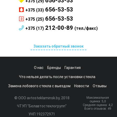
656-53-53
+375 (29)
656-53-53
+375 (33)
656-53-53
+375 (25)
212-00-89
+375 (17)
(тел./факс)
Заказать обратный звонок
О нас
Бренды
Гарантия
Что нельзя делать после установки стекла
Замена лобового стекла с выездом
Новости
Отзывы
© ООО avtosteklaminsk.by, 2018
Максимальная
оценка:
5
,0
Средняя оценка:
4,2
ЧТУП "Белавтостеклогрупп"
Всего отзывов:
49
УНП 192372971