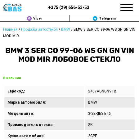
+375 (
29
)
656-53-53
Viber
Telegram
Главная
/
Продажа автостёкол
/
BMW
/
BMW 3 SER CO 99-06 WS GN GN VIN
ЗАМЕНА АВТОСТЕКОЛ В МИНСКЕ
MOD MIR
ПРОДАЖА АВТОСТЁКОЛ
BMW 3 SER CO 99-06 WS GN GN VIN
MOD MIR ЛОБОВОЕ СТЕКЛО
РЕМОНТ
ДОП. УСЛУГИ
В наличии
ВОПРОС-ОТВЕТ
Еврокод:
2437AGNGNV1B
Марка автомобиля:
BMW
КОНТАКТЫ
Модель авто:
3-SERIES E46
ПОЛИТИКА КОНФИДЕНЦИАЛЬНОСТИ
Производитель стекла:
SK
Кузов автомобиля:
2CPE