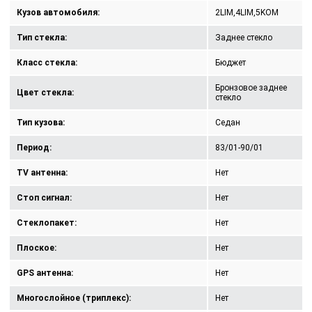
Кузов автомобиля:
2LIM,4LIM,5KOM
Тип стекла:
Заднее стекло
Класс стекла:
Бюджет
Бронзовое заднее
Цвет стекла:
стекло
Тип кузова:
Седан
Период:
83/01-90/01
TV антенна:
Нет
Стоп сигнал:
Нет
Стеклопакет:
Нет
Плоское:
Нет
GPS антенна:
Нет
Многослойное (триплекс):
Нет