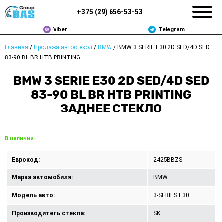
+375 (
29
)
656-53-53
Viber
Telegram
Главная
/
Продажа автостёкол
/
BMW
/
BMW 3 SERIE E30 2D SED/4D SED
ЗАМЕНА АВТОСТЕКОЛ В МИНСКЕ
83-90 BL BR HTB PRINTING
ПРОДАЖА АВТОСТЁКОЛ
BMW 3 SERIE E30 2D SED/4D SED
83-90 BL BR HTB PRINTING
РЕМОНТ
ЗАДНЕЕ СТЕКЛО
ДОП. УСЛУГИ
В наличии
ВОПРОС-ОТВЕТ
Еврокод:
2425BBZS
КОНТАКТЫ
Марка автомобиля:
BMW
ПОЛИТИКА КОНФИДЕНЦИАЛЬНОСТИ
Модель авто:
3-SERIES E30
Производитель стекла:
SK