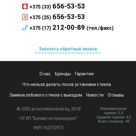
656-53-53
+375 (33)
656-53-53
+375 (25)
212-00-89
+375 (17)
(тел./факс)
Заказать обратный звонок
О нас
Бренды
Гарантия
Что нельзя делать после установки стекла
Замена лобового стекла с выездом
Новости
Отзывы
© ООО avtosteklaminsk.by, 2018
Максимальная
оценка:
5
,0
Средняя оценка:
4,2
ЧТУП "Белавтостеклогрупп"
Всего отзывов:
49
УНП 192372971