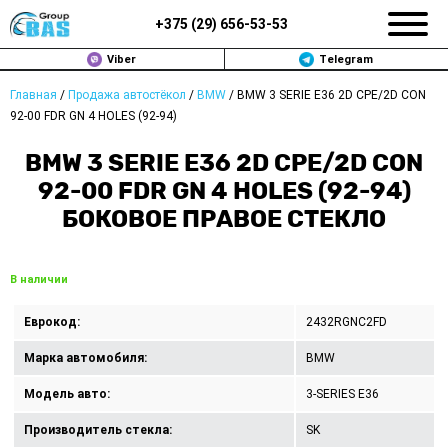
+375 (
29
)
656-53-53
Viber
Telegram
Главная
/
Продажа автостёкол
/
BMW
/
BMW 3 SERIE E36 2D CPE/2D CON
ЗАМЕНА АВТОСТЕКОЛ В МИНСКЕ
92-00 FDR GN 4 HOLES (92-94)
ПРОДАЖА АВТОСТЁКОЛ
BMW 3 SERIE E36 2D CPE/2D CON
92-00 FDR GN 4 HOLES (92-94)
РЕМОНТ
БОКОВОЕ ПРАВОЕ СТЕКЛО
ДОП. УСЛУГИ
В наличии
ВОПРОС-ОТВЕТ
Еврокод:
2432RGNC2FD
КОНТАКТЫ
Марка автомобиля:
BMW
ПОЛИТИКА КОНФИДЕНЦИАЛЬНОСТИ
Модель авто:
3-SERIES E36
Производитель стекла:
SK