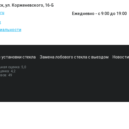
ск, ул. Корженевского, 16-Б
ru
Ежедневно - с 9:00 до 19:00
k
иальности
 установки стекла
Замена лобового стекла с выездом
Новости
ная оценка:
5
,0
ценка:
4,2
ывов:
49