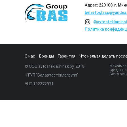
Адрес: 220108, г. Мин
belavtoglass@yandex.
@avtosteklamins
Политика конфиденц
О нас
Бренды
Гарантия
Что нельзя делать после
© ООО avtosteklaminsk.by, 2018
Максималь
Средняя о
Всего отз
ЧТУП "Белавтостеклогрупп"
УНП 192372971