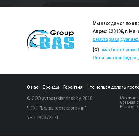
Мы находимся по адр
Адрес: 220108, г. Мин
belavtoglass@yandex.
@avtosteklamins
Политика конфиденц
О нас
Бренды
Гарантия
Что нельзя делать после
© ООО avtosteklaminsk.by, 2018
Максималь
Средняя о
Всего отз
ЧТУП "Белавтостеклогрупп"
УНП 192372971