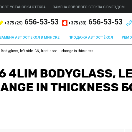
ОСЛЕ УСТАНОВКИ СТЕКЛА
ЗАМЕНА ЛОБОВОГО СТЕКЛА С ВЫЕЗДОМ
656-53-53
656-53-53
+375 (
29
)
+375 (
33
)
ЗАМЕНА АВТОСТЕКОЛ В МИНСКЕ
ПРОДАЖА АВТОСТЁКОЛ
РЕМ
odyglass, left side, GN, front door — change in thickness
 4LIM BODYGLASS, LEF
HANGE IN THICKNESS 