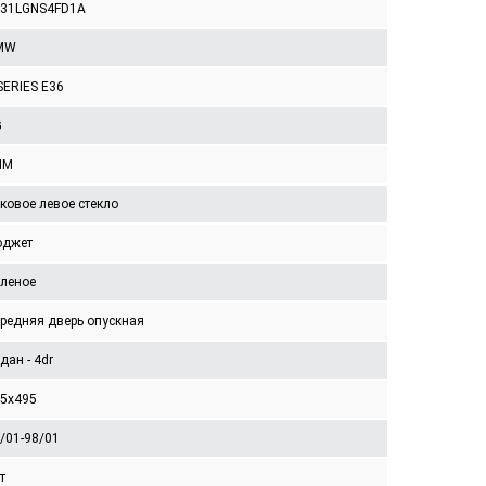
431LGNS4FD1A
MW
SERIES E36
G
IM
ковое левое стекло
юджет
леное
редняя дверь опускная
дан - 4dr
5x495
/01-98/01
т