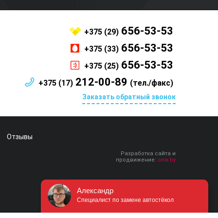
656-53-53
+375 (29)
656-53-53
+375 (33)
656-53-53
+375 (25)
212-00-89
+375 (17)
(тел./факс)
Заказать обратный звонок
Отзывы
Разработка сайта и
продвижение:
onix.by
Александр
Специалист по замене автостёкол