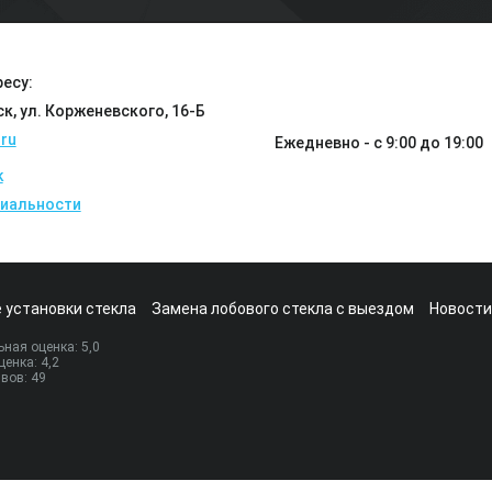
есу:
ск, ул. Корженевского, 16-Б
ru
Ежедневно - с 9:00 до 19:00
k
иальности
 установки стекла
Замена лобового стекла с выездом
Новости
ная оценка:
5
,0
ценка:
4,2
ывов:
49