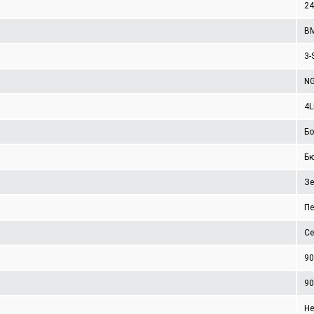
2
B
3-
N
4L
Бо
Б
Зе
Пе
Се
90
90
Не