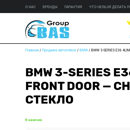
О НАС
БРЕНДЫ
ГАРАНТИЯ
ЧТО НЕЛЬЗЯ ДЕЛАТЬ П
Главная
/
Продажа автостёкол
/
BMW
/
BMW 3-SERIES E36 4LIM B
BMW 3-SERIES E36
FRONT DOOR — C
СТЕКЛО
В наличии