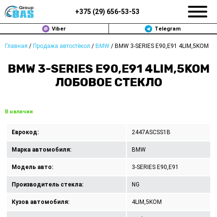
+375 (
29
)
656-53-53
Viber
Telegram
Главная
/
Продажа автостёкол
/
BMW
/
BMW 3-SERIES E90,E91 4LIM,5KOM
ЗАМЕНА АВТОСТЕКОЛ В МИНСКЕ
BMW 3-SERIES E90,E91 4LIM,5KOM
ПРОДАЖА АВТОСТЁКОЛ
ЛОБОВОЕ СТЕКЛО
РЕМОНТ
В наличии
ДОП. УСЛУГИ
Еврокод:
2447ASCSS1B
ВОПРОС-ОТВЕТ
Марка автомобиля:
BMW
КОНТАКТЫ
Модель авто:
3-SERIES E90,E91
Производитель стекла:
NG
ПОЛИТИКА КОНФИДЕНЦИАЛЬНОСТИ
Кузов автомобиля:
4LIM,5KOM