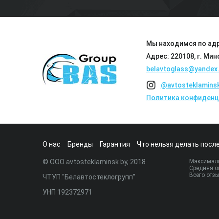
Мы находимся по адр
Адрес: 220108, г. Мин
belavtoglass@yandex.
@avtosteklamins
Политика конфиденц
О нас
Бренды
Гарантия
Что нельзя делать после
© ООО avtosteklaminsk.by, 2018
Максималь
Средняя о
Всего отз
ЧТУП "Белавтостеклогрупп"
УНП 192372971