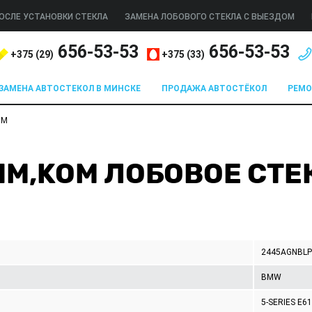
ОСЛЕ УСТАНОВКИ СТЕКЛА
ЗАМЕНА ЛОБОВОГО СТЕКЛА С ВЫЕЗДОМ
656-53-53
656-53-53
+375 (
29
)
+375 (
33
)
ЗАМЕНА АВТОСТЕКОЛ В МИНСКЕ
ПРОДАЖА АВТОСТЁКОЛ
РЕМ
OM
LIM,KOM ЛОБОВОЕ СТ
2445AGNBL
BMW
5-SERIES E61