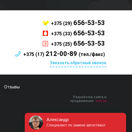
656-53-53
+375 (29)
656-53-53
+375 (33)
656-53-53
+375 (25)
212-00-89
+375 (17)
(тел./факс)
Заказать обратный звонок
Отзывы
Разработка сайта и
продвижение:
onix.by
Александр
Специалист по замене автостёкол