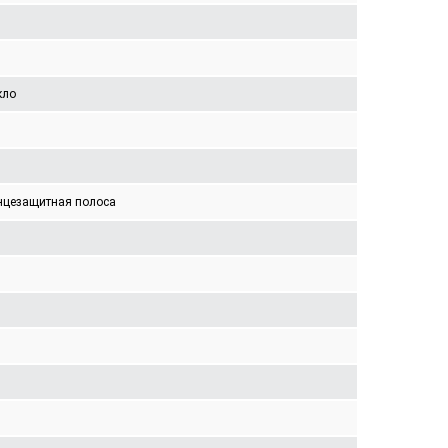
кло
нцезащитная полоса