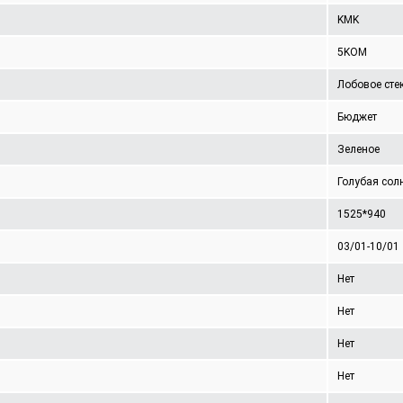
KMK
5KOM
Лобовое сте
Бюджет
Зеленое
Голубая сол
1525*940
03/01-10/01
Нет
Нет
Нет
Нет