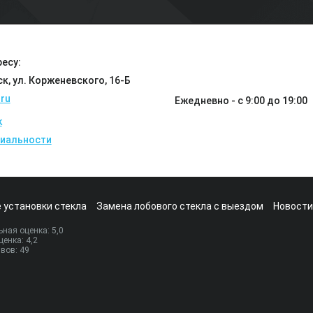
есу:
ск, ул. Корженевского, 16-Б
ru
Ежедневно - с 9:00 до 19:00
k
иальности
 установки стекла
Замена лобового стекла с выездом
Новости
ная оценка:
5
,0
ценка:
4,2
ывов:
49