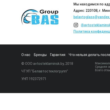
Мы находимся по адр
Адрес: 220108, г. Мин
belavtoglass@yandex.
@avtosteklamins
Политика конфиденц
О нас
Бренды
Гарантия
Что нельзя делать после
© ООО avtosteklaminsk.by, 2018
Максималь
Средняя о
Всего отз
ЧТУП "Белавтостеклогрупп"
УНП 192372971