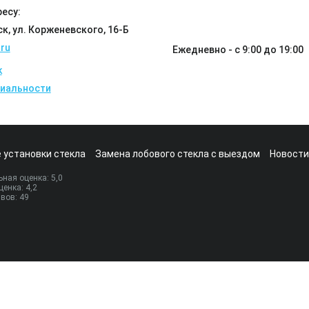
есу:
ск, ул. Корженевского, 16-Б
ru
Ежедневно - с 9:00 до 19:00
k
иальности
 установки стекла
Замена лобового стекла с выездом
Новости
ная оценка:
5
,0
ценка:
4,2
ывов:
49