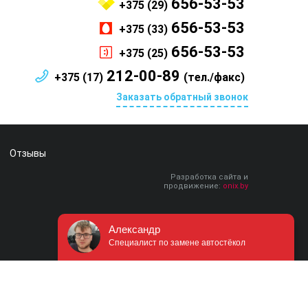
656-53-53
+375 (29)
656-53-53
+375 (33)
656-53-53
+375 (25)
212-00-89
+375 (17)
(тел./факс)
Заказать обратный звонок
Отзывы
Разработка сайта и
продвижение:
onix.by
Александр
Специалист по замене автостёкол