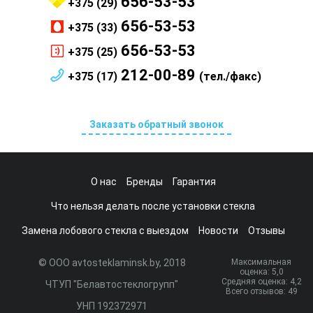
656-53-53
+375 (29)
656-53-53
+375 (33)
656-53-53
+375 (25)
212-00-89
+375 (17)
(тел./факс)
Заказать обратный звонок
О нас
Бренды
Гарантия
Что нельзя делать после установки стекла
Замена лобового стекла с выездом
Новости
Отзывы
© ООО avtosteklaminsk.by, 2018
Максимальная
оценка:
5
,0
Средняя оценка:
4,2
ЧТУП "Белавтостеклогрупп"
Всего отзывов:
49
УНП 192372971