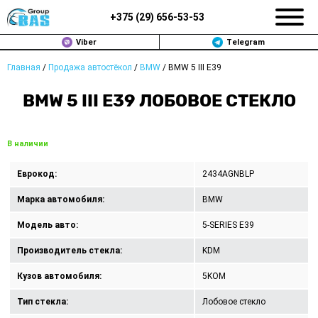
+375 (
29
)
656-53-53
Viber
Telegram
Главная
/
Продажа автостёкол
/
BMW
/
BMW 5 III E39
ЗАМЕНА АВТОСТЕКОЛ В МИНСКЕ
BMW 5 III E39 ЛОБОВОЕ СТЕКЛО
ПРОДАЖА АВТОСТЁКОЛ
РЕМОНТ
В наличии
ДОП. УСЛУГИ
Еврокод:
2434AGNBLP
Марка автомобиля:
BMW
ВОПРОС-ОТВЕТ
Модель авто:
5-SERIES E39
КОНТАКТЫ
Производитель стекла:
KDM
ПОЛИТИКА КОНФИДЕНЦИАЛЬНОСТИ
Кузов автомобиля:
5KOM
Тип стекла:
Лобовое стекло