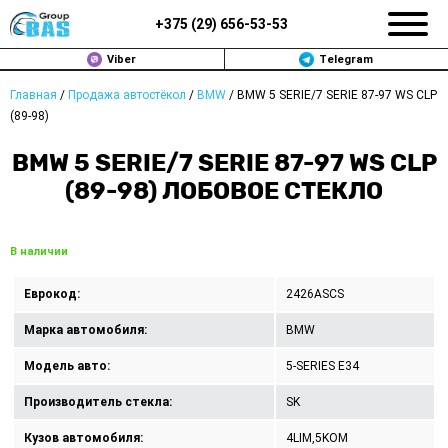
+375 (
29
)
656-53-53
Viber
Telegram
Главная
/
Продажа автостёкол
/
BMW
/
BMW 5 SERIE/7 SERIE 87-97 WS CLP
ЗАМЕНА АВТОСТЕКОЛ В МИНСКЕ
(89-98)
ПРОДАЖА АВТОСТЁКОЛ
BMW 5 SERIE/7 SERIE 87-97 WS CLP
(89-98) ЛОБОВОЕ СТЕКЛО
РЕМОНТ
ДОП. УСЛУГИ
В наличии
ВОПРОС-ОТВЕТ
Еврокод:
2426ASCS
Марка автомобиля:
BMW
КОНТАКТЫ
Модель авто:
5-SERIES E34
ПОЛИТИКА КОНФИДЕНЦИАЛЬНОСТИ
Производитель стекла:
SK
Кузов автомобиля:
4LIM,5KOM