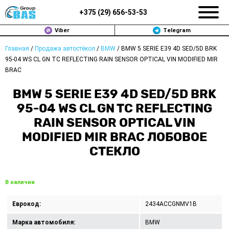
+375 (
29
)
656-53-53
Viber
Telegram
Главная
/
Продажа автостёкол
/
BMW
/
BMW 5 SERIE E39 4D SED/5D BRK
ЗАМЕНА АВТОСТЕКОЛ В МИНСКЕ
95-04 WS CL GN TC REFLECTING RAIN SENSOR OPTICAL VIN MODIFIED MIR
BRAC
ПРОДАЖА АВТОСТЁКОЛ
BMW 5 SERIE E39 4D SED/5D BRK
РЕМОНТ
95-04 WS CL GN TC REFLECTING
RAIN SENSOR OPTICAL VIN
ДОП. УСЛУГИ
MODIFIED MIR BRAC ЛОБОВОЕ
СТЕКЛО
ВОПРОС-ОТВЕТ
КОНТАКТЫ
В наличии
ПОЛИТИКА КОНФИДЕНЦИАЛЬНОСТИ
Еврокод:
2434ACCGNMV1B
Марка автомобиля:
BMW