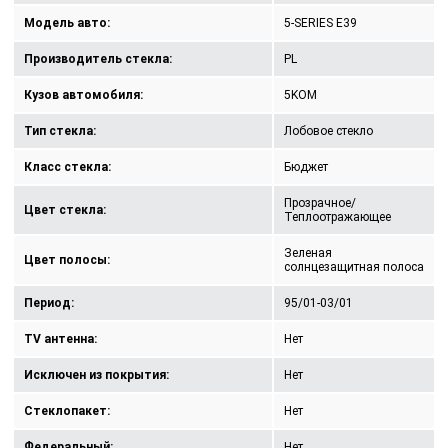
Модель авто:
5-SERIES E39
Производитель стекла:
PL
Кузов автомобиля:
5KOM
Тип стекла:
Лобовое стекло
Класс стекла:
Бюджет
Прозрачное/
Цвет стекла:
Теплоотражающее
Зеленая
Цвет полосы:
солнцезащитная полоса
Период:
95/01-03/01
TV антенна:
Нет
Исключен из покрытия:
Нет
Стеклопакет:
Нет
Федеральный:
Нет