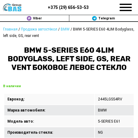
+375 (
29
)
656-53-53
Viber
Telegram
Главная
/
Продажа автостёкол
/
BMW
/
BMW 5-SERIES E60 4LIM Bodyglass,
ЗАМЕНА АВТОСТЕКОЛ В МИНСКЕ
left side, GS, rear vent
ПРОДАЖА АВТОСТЁКОЛ
BMW 5-SERIES E60 4LIM
BODYGLASS, LEFT SIDE, GS, REAR
РЕМОНТ
VENT БОКОВОЕ ЛЕВОЕ СТЕКЛО
ДОП. УСЛУГИ
В наличии
ВОПРОС-ОТВЕТ
Еврокод:
2445LGSS4RV
КОНТАКТЫ
Марка автомобиля:
BMW
ПОЛИТИКА КОНФИДЕНЦИАЛЬНОСТИ
Модель авто:
5-SERIES E61
Производитель стекла:
NG