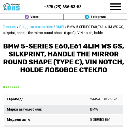
+375 (
29
)
656-53-53
Viber
Telegram
Главная
/
Продажа автостёкол
/
BMW
/
BMW 5-SERIES E60,E61 4LIM WS GS,
ЗАМЕНА АВТОСТЕКОЛ В МИНСКЕ
silkprint, handle the mirror round shape (type C), VIN notch, holde
ПРОДАЖА АВТОСТЁКОЛ
BMW 5-SERIES E60,E61 4LIM WS GS,
SILKPRINT, HANDLE THE MIRROR
РЕМОНТ
ROUND SHAPE (TYPE C), VIN NOTCH,
HOLDE ЛОБОВОЕ СТЕКЛО
ДОП. УСЛУГИ
ВОПРОС-ОТВЕТ
В наличии
КОНТАКТЫ
Еврокод:
2445AGSMV6T-2
ПОЛИТИКА КОНФИДЕНЦИАЛЬНОСТИ
Марка автомобиля:
BMW
Модель авто:
5-SERIES E61