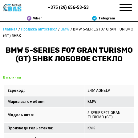
+375 (
29
)
656-53-53
Viber
Telegram
Главная
/
Продажа автостёкол
/
BMW
/
BMW 5-SERIES F07 GRAN TURISMO
ЗАМЕНА АВТОСТЕКОЛ В МИНСКЕ
(GT) 5HBK
ПРОДАЖА АВТОСТЁКОЛ
BMW 5-SERIES F07 GRAN TURISMO
(GT) 5HBK ЛОБОВОЕ СТЕКЛО
РЕМОНТ
ДОП. УСЛУГИ
В наличии
ВОПРОС-ОТВЕТ
Еврокод:
2461AGNBLP
Марка автомобиля:
BMW
КОНТАКТЫ
5-SERIES F07 GRAN
Модель авто:
TURISMO (GT)
ПОЛИТИКА КОНФИДЕНЦИАЛЬНОСТИ
Производитель стекла:
KMK