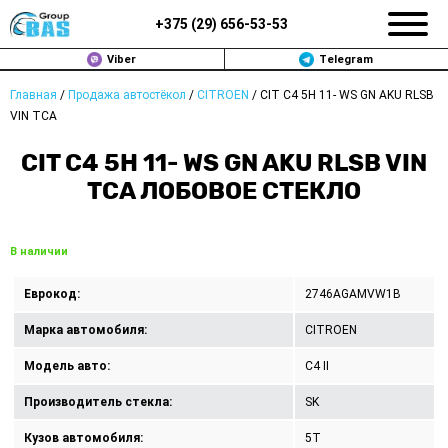
+375 (
29
)
656-53-53
Viber
Telegram
Главная
/
Продажа автостёкол
/
CITROEN
/
CIT C4 5H 11- WS GN AKU RLSB
ЗАМЕНА АВТОСТЕКОЛ В МИНСКЕ
VIN TCA
ПРОДАЖА АВТОСТЁКОЛ
CIT C4 5H 11- WS GN AKU RLSB VIN
TCA ЛОБОВОЕ СТЕКЛО
РЕМОНТ
ДОП. УСЛУГИ
В наличии
ВОПРОС-ОТВЕТ
Еврокод:
2746AGAMVW1B
Марка автомобиля:
CITROEN
КОНТАКТЫ
Модель авто:
C4 II
ПОЛИТИКА КОНФИДЕНЦИАЛЬНОСТИ
Производитель стекла:
SK
Кузов автомобиля:
5T