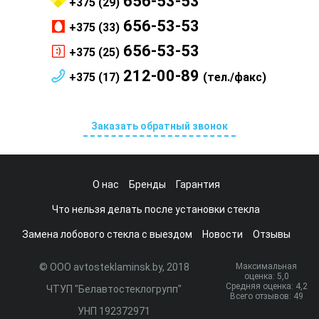
656-53-53
+375 (29)
656-53-53
+375 (33)
656-53-53
+375 (25)
212-00-89
+375 (17)
(тел./факс)
Заказать обратный звонок
О нас
Бренды
Гарантия
Что нельзя делать после установки стекла
Замена лобового стекла с выездом
Новости
Отзывы
© ООО avtosteklaminsk.by, 2018
Максимальная
оценка:
5
,0
Средняя оценка:
4,2
ЧТУП "Белавтостеклогрупп"
Всего отзывов:
49
УНП 192372971