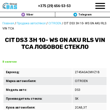
+375 (
29
)
656-53-53
Viber
Telegram
Главная
/
Продажа автостёкол
/
CITROEN
/
CIT DS3 3H 10- WS GN AKU RLS
ЗАМЕНА АВТОСТЕКОЛ В МИНСКЕ
VIN TCA
ПРОДАЖА АВТОСТЁКОЛ
CIT DS3 3H 10- WS GN AKU RLS VIN
TCA ЛОБОВОЕ СТЕКЛО
РЕМОНТ
ДОП. УСЛУГИ
В наличии
ВОПРОС-ОТВЕТ
Еврокод:
2745AGACMVZ1B
Марка автомобиля:
CITROEN
КОНТАКТЫ
Модель авто:
DS3
ПОЛИТИКА КОНФИДЕНЦИАЛЬНОСТИ
Производитель стекла:
SK
Кузов автомобиля:
2CAB,3T