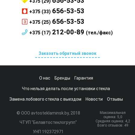
656-53-53
+375 (29)
656-53-53
+375 (33)
656-53-53
+375 (25)
212-00-89
+375 (17)
(тел./факс)
Заказать обратный звонок
О нас
Бренды
Гарантия
Что нельзя делать после установки стекла
Замена лобового стекла с выездом
Новости
Отзывы
© ООО avtosteklaminsk.by, 2018
Максимальная
оценка:
5
,0
Средняя оценка:
4,2
ЧТУП "Белавтостеклогрупп"
Всего отзывов:
49
УНП 192372971