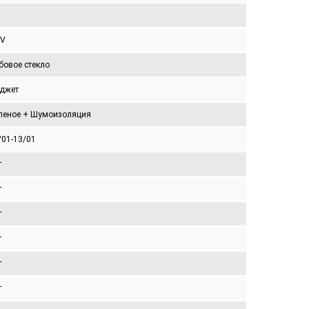
V
бовое стекло
джет
леное + Шумоизоляция
/01-13/01
т
т
т
т
т
т