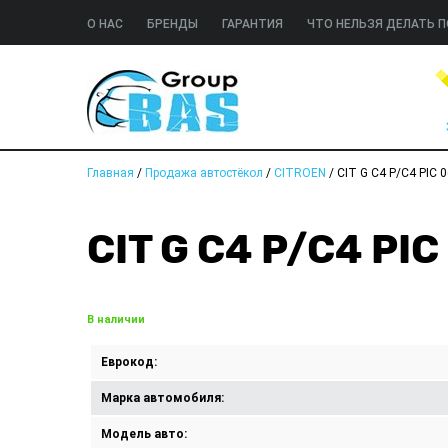
О НАС
БРЕНДЫ
ГАРАНТИЯ
ЧТО НЕЛЬЗЯ ДЕЛАТЬ П
Главная
/
Продажа автостёкол
/
CITROEN
/
CIT G C4 P/C4 PIC 
CIT G C4 P/C4 PI
В наличии
Еврокод:
Марка автомобиля:
Модель авто: