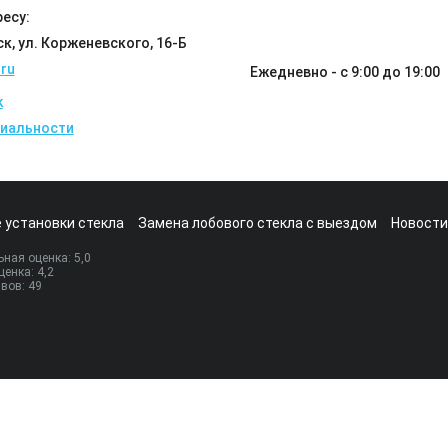
есу:
ск, ул. Корженевского, 16-Б
ru
Ежедневно - с 9:00 до 19:00
k
иальности
 установки стекла
Замена лобового стекла с выездом
Новости
ная оценка:
5
,0
ценка:
4,2
ывов:
49