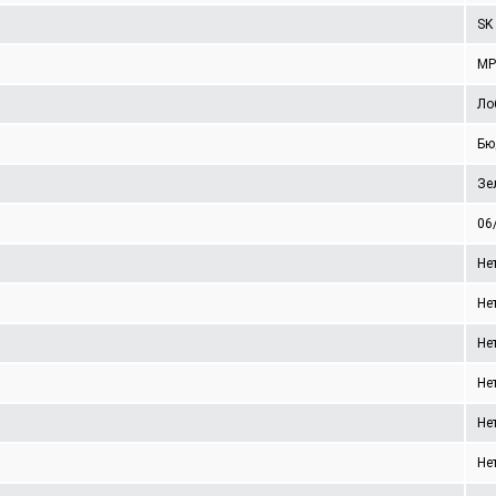
SK
MP
Ло
Бю
Зе
06
Не
Не
Не
Не
Не
Не