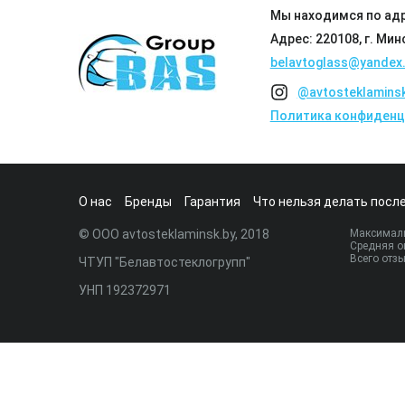
Мы находимся по адр
Адрес: 220108, г. Мин
belavtoglass@yandex.
@avtosteklamins
Политика конфиденц
О нас
Бренды
Гарантия
Что нельзя делать после
© ООО avtosteklaminsk.by, 2018
Максималь
Средняя о
Всего отз
ЧТУП "Белавтостеклогрупп"
УНП 192372971