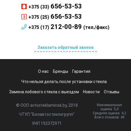
656-53-53
+375 (33)
656-53-53
+375 (25)
212-00-89
+375 (17)
(тел./факс)
Заказать обратный звонок
О нас
Бренды
Гарантия
Что нельзя делать после установки стекла
Замена лобового стекла с выездом
Новости
Отзывы
© ООО avtosteklaminsk.by, 2018
Максимальная
оценка:
5
,0
Средняя оценка:
4,2
ЧТУП "Белавтостеклогрупп"
Всего отзывов:
49
УНП 192372971