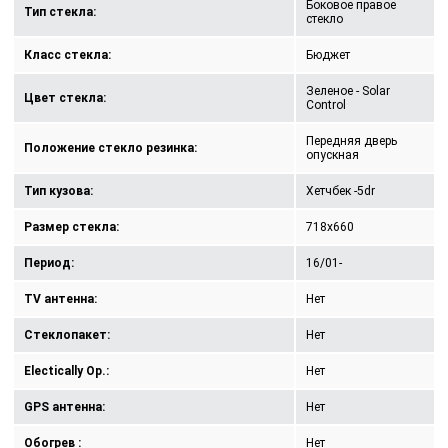
Боковое правое
Тип стекла:
стекло
Класс стекла:
Бюджет
Зеленое - Solar
Цвет стекла:
Control
Передняя дверь
Положение стекло резинка:
опускная
Тип кузова:
Хетчбек -5dr
Размер стекла:
718x660
Период:
16/01-
TV антенна:
Нет
Стеклопакет:
Нет
Electically Op.:
Нет
GPS антенна:
Нет
Обогрев :
Нет