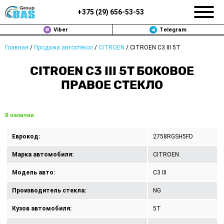
+375 (
29
)
656-53-53
Viber
Telegram
Главная
/
Продажа автостёкол
/
CITROEN
/
CITROEN C3 III 5T
ЗАМЕНА АВТОСТЕКОЛ В МИНСКЕ
CITROEN C3 III 5T БОКОВОЕ
ПРОДАЖА АВТОСТЁКОЛ
ПРАВОЕ СТЕКЛО
РЕМОНТ
В наличии
ДОП. УСЛУГИ
Еврокод:
2758RGSH5FD
ВОПРОС-ОТВЕТ
Марка автомобиля:
CITROEN
КОНТАКТЫ
Модель авто:
C3 III
Производитель стекла:
NG
ПОЛИТИКА КОНФИДЕНЦИАЛЬНОСТИ
Кузов автомобиля:
5T