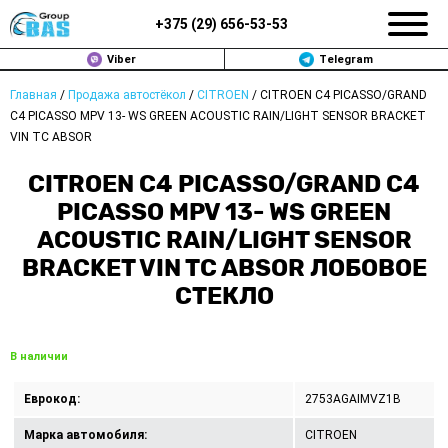
+375 (
29
)
656-53-53
Viber
Telegram
Главная
/
Продажа автостёкол
/
CITROEN
/
CITROEN C4 PICASSO/GRAND
ЗАМЕНА АВТОСТЕКОЛ В МИНСКЕ
C4 PICASSO MPV 13- WS GREEN ACOUSTIC RAIN/LIGHT SENSOR BRACKET
VIN TC ABSOR
ПРОДАЖА АВТОСТЁКОЛ
CITROEN C4 PICASSO/GRAND C4
РЕМОНТ
PICASSO MPV 13- WS GREEN
ACOUSTIC RAIN/LIGHT SENSOR
ДОП. УСЛУГИ
BRACKET VIN TC ABSOR ЛОБОВОЕ
СТЕКЛО
ВОПРОС-ОТВЕТ
КОНТАКТЫ
В наличии
ПОЛИТИКА КОНФИДЕНЦИАЛЬНОСТИ
Еврокод:
2753AGAIMVZ1B
Марка автомобиля:
CITROEN