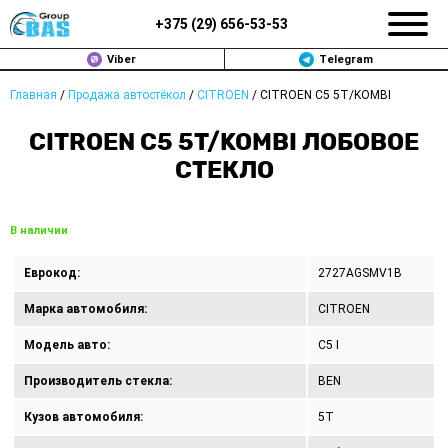
+375 (
29
)
656-53-53
Viber
Telegram
Главная
/
Продажа автостёкол
/
CITROEN
/
CITROEN C5 5T/KOMBI
ЗАМЕНА АВТОСТЕКОЛ В МИНСКЕ
CITROEN C5 5T/KOMBI ЛОБОВОЕ
ПРОДАЖА АВТОСТЁКОЛ
СТЕКЛО
РЕМОНТ
В наличии
ДОП. УСЛУГИ
Еврокод:
2727AGSMV1B
ВОПРОС-ОТВЕТ
Марка автомобиля:
CITROEN
КОНТАКТЫ
Модель авто:
C5 I
Производитель стекла:
BEN
ПОЛИТИКА КОНФИДЕНЦИАЛЬНОСТИ
Кузов автомобиля:
5T