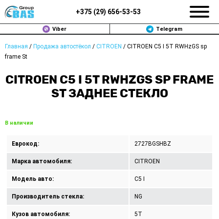
+375 (
29
)
656-53-53
Viber
Telegram
Главная
/
Продажа автостёкол
/
CITROEN
/
CITROEN C5 I 5T RWHzGS sp
ЗАМЕНА АВТОСТЕКОЛ В МИНСКЕ
frame St
ПРОДАЖА АВТОСТЁКОЛ
CITROEN C5 I 5T RWHZGS SP FRAME
ST ЗАДНЕЕ СТЕКЛО
РЕМОНТ
ДОП. УСЛУГИ
В наличии
ВОПРОС-ОТВЕТ
Еврокод:
2727BGSHBZ
Марка автомобиля:
CITROEN
КОНТАКТЫ
Модель авто:
C5 I
ПОЛИТИКА КОНФИДЕНЦИАЛЬНОСТИ
Производитель стекла:
NG
Кузов автомобиля:
5T