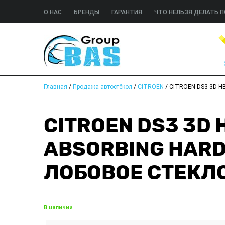
О НАС
БРЕНДЫ
ГАРАНТИЯ
ЧТО НЕЛЬЗЯ ДЕЛАТЬ П
Главная
/
Продажа автостёкол
/
CITROEN
/
CITROEN DS3 3D H
CITROEN DS3 3D H
ABSORBING HARD
ЛОБОВОЕ СТЕКЛ
В наличии