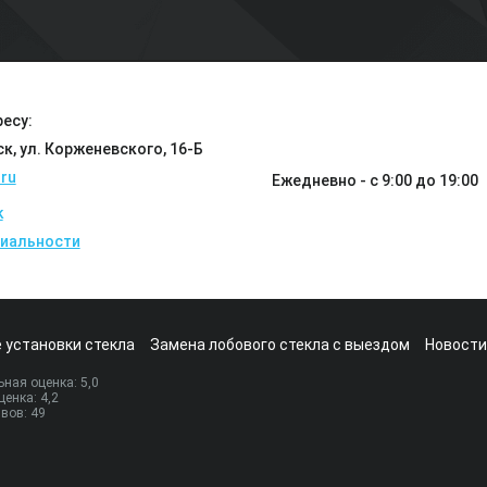
есу:
ск, ул. Корженевского, 16-Б
ru
Ежедневно - с 9:00 до 19:00
k
иальности
 установки стекла
Замена лобового стекла с выездом
Новости
ная оценка:
5
,0
ценка:
4,2
ывов:
49