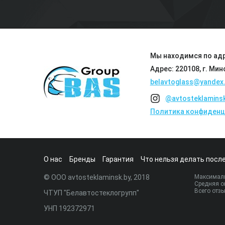
Мы находимся по адр
Адрес: 220108, г. Мин
belavtoglass@yandex.
@avtosteklamins
Политика конфиденц
О нас
Бренды
Гарантия
Что нельзя делать после
© ООО avtosteklaminsk.by, 2018
Максималь
Средняя о
Всего отз
ЧТУП "Белавтостеклогрупп"
УНП 192372971