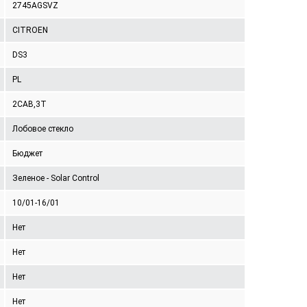
2745AGSVZ
CITROEN
DS3
PL
2CAB,3T
Лобовое стекло
Бюджет
Зеленое - Solar Control
10/01-16/01
Нет
Нет
Нет
Нет