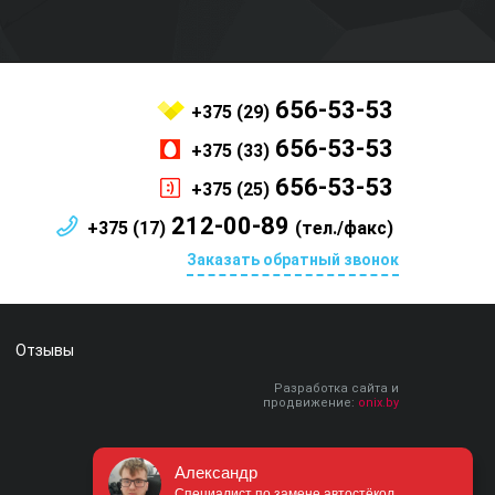
656-53-53
+375 (29)
656-53-53
+375 (33)
656-53-53
+375 (25)
212-00-89
+375 (17)
(тел./факс)
Заказать обратный звонок
Отзывы
Разработка сайта и
продвижение:
onix.by
Александр
Специалист по замене автостёкол