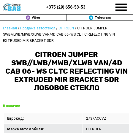
+375 (
29
)
656-53-53
Viber
Telegram
Главная
/
Продажа автостёкол
/
CITROEN
/
CITROEN JUMPER
ЗАМЕНА АВТОСТЕКОЛ В МИНСКЕ
SWB//LWB/MWB/XLWB VAN/4D CAB 06- WS CL TC REFLECTING VIN
EXTRUDED MIR BRACKET SDR
ПРОДАЖА АВТОСТЁКОЛ
CITROEN JUMPER
РЕМОНТ
SWB//LWB/MWB/XLWB VAN/4D
CAB 06- WS CL TC REFLECTING VIN
ДОП. УСЛУГИ
EXTRUDED MIR BRACKET SDR
ЛОБОВОЕ СТЕКЛО
ВОПРОС-ОТВЕТ
КОНТАКТЫ
В наличии
ПОЛИТИКА КОНФИДЕНЦИАЛЬНОСТИ
Еврокод:
2737ACCVZ
Марка автомобиля:
CITROEN