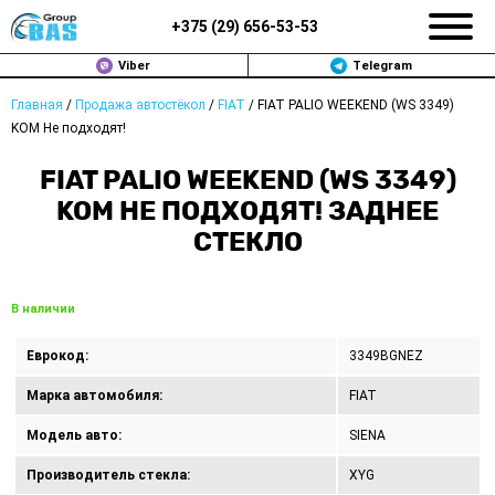
+375 (
29
)
656-53-53
Viber
Telegram
Главная
/
Продажа автостёкол
/
FIAT
/
FIAT PALIO WEEKEND (WS 3349)
ЗАМЕНА АВТОСТЕКОЛ В МИНСКЕ
KOM Не подходят!
ПРОДАЖА АВТОСТЁКОЛ
FIAT PALIO WEEKEND (WS 3349)
KOM НЕ ПОДХОДЯТ! ЗАДНЕЕ
РЕМОНТ
СТЕКЛО
ДОП. УСЛУГИ
В наличии
ВОПРОС-ОТВЕТ
Еврокод:
3349BGNEZ
КОНТАКТЫ
Марка автомобиля:
FIAT
ПОЛИТИКА КОНФИДЕНЦИАЛЬНОСТИ
Модель авто:
SIENA
Производитель стекла:
XYG