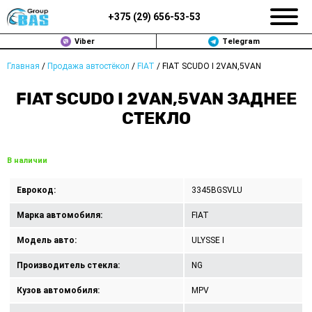
+375 (
29
)
656-53-53
Viber
Telegram
Главная
/
Продажа автостёкол
/
FIAT
/
FIAT SCUDO I 2VAN,5VAN
ЗАМЕНА АВТОСТЕКОЛ В МИНСКЕ
FIAT SCUDO I 2VAN,5VAN ЗАДНЕЕ
ПРОДАЖА АВТОСТЁКОЛ
СТЕКЛО
РЕМОНТ
В наличии
ДОП. УСЛУГИ
Еврокод:
3345BGSVLU
ВОПРОС-ОТВЕТ
Марка автомобиля:
FIAT
КОНТАКТЫ
Модель авто:
ULYSSE I
Производитель стекла:
NG
ПОЛИТИКА КОНФИДЕНЦИАЛЬНОСТИ
Кузов автомобиля:
MPV