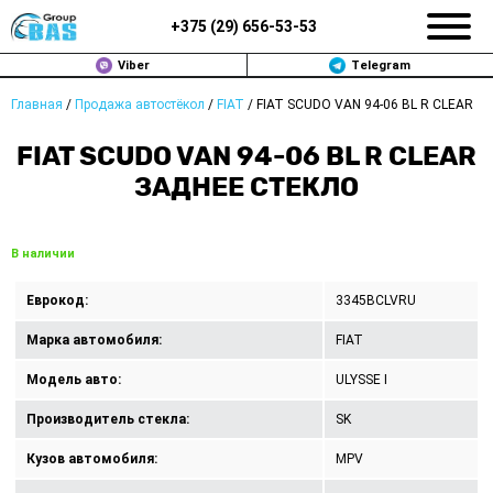
+375 (
29
)
656-53-53
Viber
Telegram
Главная
/
Продажа автостёкол
/
FIAT
/
FIAT SCUDO VAN 94-06 BL R CLEAR
ЗАМЕНА АВТОСТЕКОЛ В МИНСКЕ
FIAT SCUDO VAN 94-06 BL R CLEAR
ПРОДАЖА АВТОСТЁКОЛ
ЗАДНЕЕ СТЕКЛО
РЕМОНТ
В наличии
ДОП. УСЛУГИ
Еврокод:
3345BCLVRU
ВОПРОС-ОТВЕТ
Марка автомобиля:
FIAT
КОНТАКТЫ
Модель авто:
ULYSSE I
Производитель стекла:
SK
ПОЛИТИКА КОНФИДЕНЦИАЛЬНОСТИ
Кузов автомобиля:
MPV