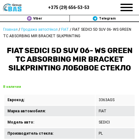
+375 (
29
)
656-53-53
Viber
Telegram
Главная
/
Продажа автостёкол
/
FIAT
/
FIAT SEDICI 5D SUV 06- WS GREEN
ЗАМЕНА АВТОСТЕКОЛ В МИНСКЕ
TC ABSORBING MIR BRACKET SILKPRINTING
ПРОДАЖА АВТОСТЁКОЛ
FIAT SEDICI 5D SUV 06- WS GREEN
TC ABSORBING MIR BRACKET
РЕМОНТ
SILKPRINTING ЛОБОВОЕ СТЕКЛО
ДОП. УСЛУГИ
В наличии
ВОПРОС-ОТВЕТ
Еврокод:
3363AGS
КОНТАКТЫ
Марка автомобиля:
FIAT
ПОЛИТИКА КОНФИДЕНЦИАЛЬНОСТИ
Модель авто:
SEDICI
Производитель стекла:
PL