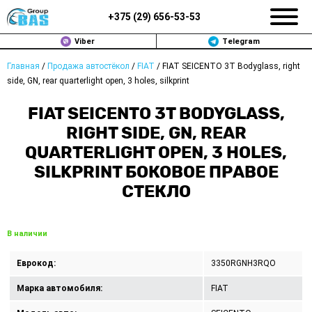
+375 (
29
)
656-53-53
Viber
Telegram
Главная
/
Продажа автостёкол
/
FIAT
/
FIAT SEICENTO 3T Bodyglass, right
ЗАМЕНА АВТОСТЕКОЛ В МИНСКЕ
side, GN, rear quarterlight open, 3 holes, silkprint
ПРОДАЖА АВТОСТЁКОЛ
FIAT SEICENTO 3T BODYGLASS,
RIGHT SIDE, GN, REAR
РЕМОНТ
QUARTERLIGHT OPEN, 3 HOLES,
SILKPRINT БОКОВОЕ ПРАВОЕ
ДОП. УСЛУГИ
СТЕКЛО
ВОПРОС-ОТВЕТ
В наличии
КОНТАКТЫ
Еврокод:
3350RGNH3RQO
ПОЛИТИКА КОНФИДЕНЦИАЛЬНОСТИ
Марка автомобиля:
FIAT