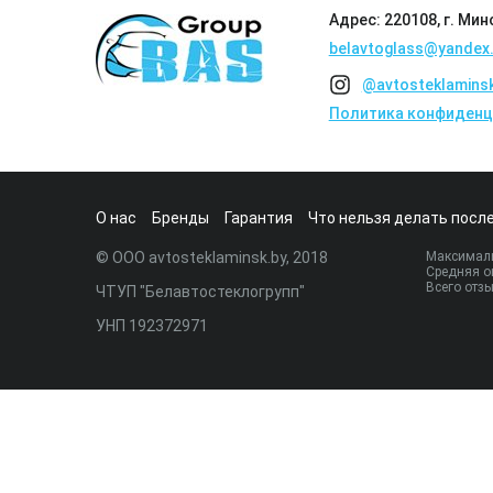
Адрес: 220108, г. Мин
belavtoglass@yandex.
@avtosteklamins
Политика конфиденц
О нас
Бренды
Гарантия
Что нельзя делать после
© ООО avtosteklaminsk.by, 2018
Максималь
Средняя о
Всего отз
ЧТУП "Белавтостеклогрупп"
УНП 192372971