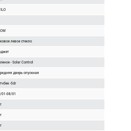
ILO
KOM
ковое левое стекло
юджет
леное - Solar Control
редняя дверь опускная
тчбек -5dr
/01-08/01
т
т
т