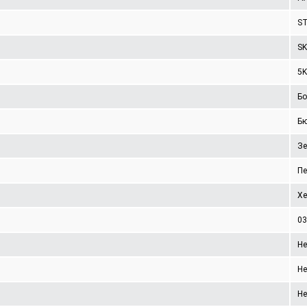
ST
SK
5
Бо
Б
Зе
Пе
Хе
03
Не
Не
Не