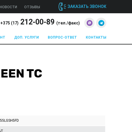
ЗАКАЗАТЬ ЗВОНОК
НОВОСТИ
ОТЗЫВЫ
212-00-89
+375 (
17
)
(тел./факс)
ОНТ
ДОП. УСЛУГИ
ВОПРОС-ОТВЕТ
КОНТАКТЫ
REEN TC
355LGSH5FD
AT