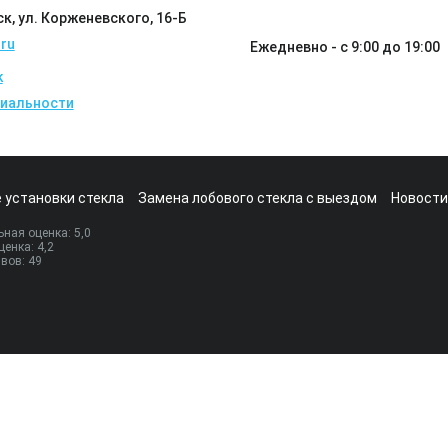
ск, ул. Корженевского, 16-Б
ru
Ежедневно - с 9:00 до 19:00
k
иальности
 установки стекла
Замена лобового стекла с выездом
Новости
ная оценка:
5
,0
ценка:
4,2
ывов:
49