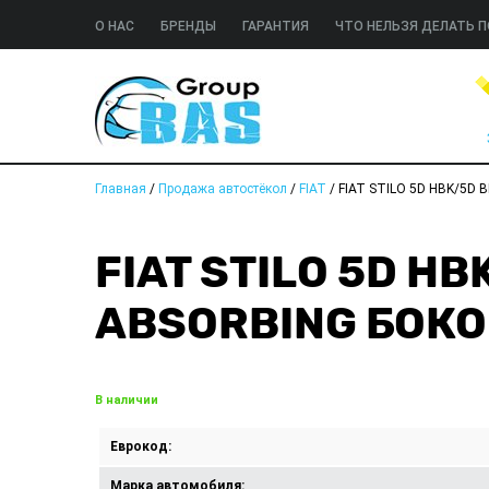
О НАС
БРЕНДЫ
ГАРАНТИЯ
ЧТО НЕЛЬЗЯ ДЕЛАТЬ П
Главная
/
Продажа автостёкол
/
FIAT
/
FIAT STILO 5D HBK/5D 
FIAT STILO 5D HB
ABSORBING БОКО
В наличии
Еврокод:
Марка автомобиля: