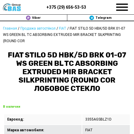
+375 (
29
)
656-53-53
Viber
Telegram
Главная
/
Продажа автостёкол
/
FIAT
/
FIAT STILO 5D HBK/5D BRK 01-07
ЗАМЕНА АВТОСТЕКОЛ В МИНСКЕ
WS GREEN BL TC ABSORBING EXTRUDED MIR BRACKET SILKPRINTING
(ROUND COR
ПРОДАЖА АВТОСТЁКОЛ
FIAT STILO 5D HBK/5D BRK 01-07
РЕМОНТ
WS GREEN BL TC ABSORBING
EXTRUDED MIR BRACKET
ДОП. УСЛУГИ
SILKPRINTING (ROUND COR
ЛОБОВОЕ СТЕКЛО
ВОПРОС-ОТВЕТ
КОНТАКТЫ
В наличии
ПОЛИТИКА КОНФИДЕНЦИАЛЬНОСТИ
Еврокод:
3355AGSBLZ1D
Марка автомобиля:
FIAT