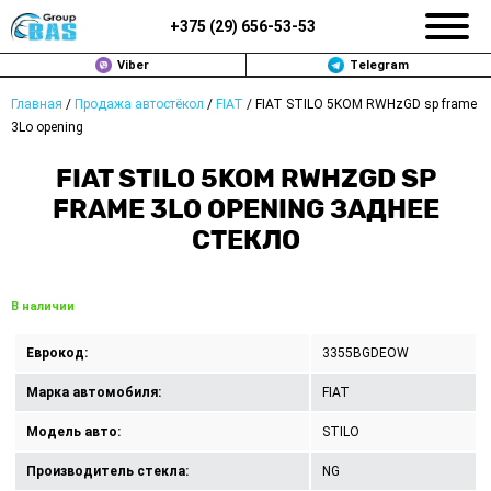
+375 (
29
)
656-53-53
Viber
Telegram
Главная
/
Продажа автостёкол
/
FIAT
/
FIAT STILO 5KOM RWHzGD sp frame
ЗАМЕНА АВТОСТЕКОЛ В МИНСКЕ
3Lo opening
ПРОДАЖА АВТОСТЁКОЛ
FIAT STILO 5KOM RWHZGD SP
FRAME 3LO OPENING ЗАДНЕЕ
РЕМОНТ
СТЕКЛО
ДОП. УСЛУГИ
В наличии
ВОПРОС-ОТВЕТ
Еврокод:
3355BGDEOW
КОНТАКТЫ
Марка автомобиля:
FIAT
ПОЛИТИКА КОНФИДЕНЦИАЛЬНОСТИ
Модель авто:
STILO
Производитель стекла:
NG