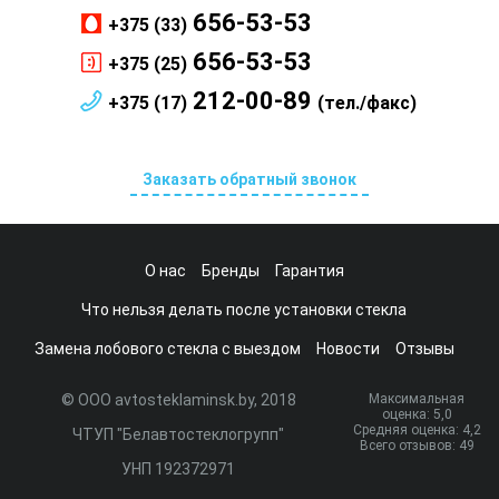
656-53-53
+375 (33)
656-53-53
+375 (25)
212-00-89
+375 (17)
(тел./факс)
Заказать обратный звонок
О нас
Бренды
Гарантия
Что нельзя делать после установки стекла
Замена лобового стекла с выездом
Новости
Отзывы
© ООО avtosteklaminsk.by, 2018
Максимальная
оценка:
5
,0
Средняя оценка:
4,2
ЧТУП "Белавтостеклогрупп"
Всего отзывов:
49
УНП 192372971