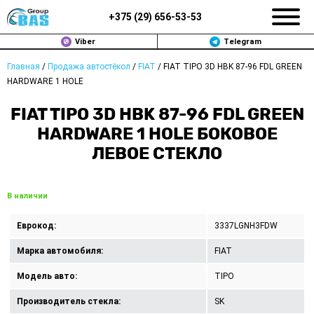
+375 (
29
)
656-53-53
Viber
Telegram
Главная
/
Продажа автостёкол
/
FIAT
/
FIAT TIPO 3D HBK 87-96 FDL GREEN
ЗАМЕНА АВТОСТЕКОЛ В МИНСКЕ
HARDWARE 1 HOLE
ПРОДАЖА АВТОСТЁКОЛ
FIAT TIPO 3D HBK 87-96 FDL GREEN
HARDWARE 1 HOLE БОКОВОЕ
РЕМОНТ
ЛЕВОЕ СТЕКЛО
ДОП. УСЛУГИ
В наличии
ВОПРОС-ОТВЕТ
Еврокод:
3337LGNH3FDW
КОНТАКТЫ
Марка автомобиля:
FIAT
ПОЛИТИКА КОНФИДЕНЦИАЛЬНОСТИ
Модель авто:
TIPO
Производитель стекла:
SK