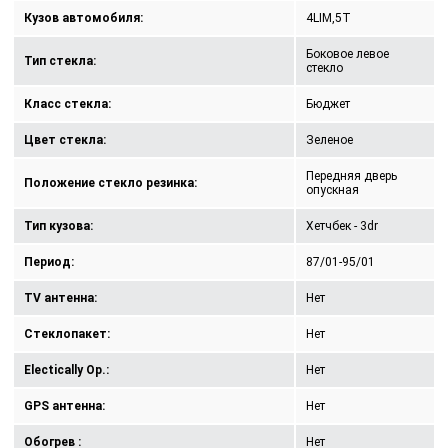
Кузов автомобиля:
4LIM,5T
Боковое левое
Тип стекла:
стекло
Класс стекла:
Бюджет
Цвет стекла:
Зеленое
Передняя дверь
Положение стекло резинка:
опускная
Тип кузова:
Хетчбек - 3dr
Период:
87/01-95/01
TV антенна:
Нет
Стеклопакет:
Нет
Electically Op.:
Нет
GPS антенна:
Нет
Обогрев :
Нет