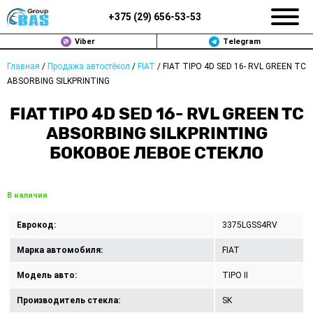
+375 (
29
)
656-53-53
Viber
Telegram
Главная
/
Продажа автостёкол
/
FIAT
/
FIAT TIPO 4D SED 16- RVL GREEN TC
ЗАМЕНА АВТОСТЕКОЛ В МИНСКЕ
ABSORBING SILKPRINTING
ПРОДАЖА АВТОСТЁКОЛ
FIAT TIPO 4D SED 16- RVL GREEN TC
ABSORBING SILKPRINTING
РЕМОНТ
БОКОВОЕ ЛЕВОЕ СТЕКЛО
ДОП. УСЛУГИ
В наличии
ВОПРОС-ОТВЕТ
Еврокод:
3375LGSS4RV
КОНТАКТЫ
Марка автомобиля:
FIAT
ПОЛИТИКА КОНФИДЕНЦИАЛЬНОСТИ
Модель авто:
TIPO II
Производитель стекла:
SK