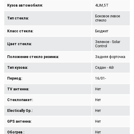
Кузов автомобиля:
4LIM,5T
Боковое левое
Тип стекла:
стекло
Класс стекла:
Бюджет
Зеленое - Solar
Цвет стекла:
Control
Положение стекло резинка:
Задняя форточка
Тип кузова:
Седан - 4dr
Период:
16/01-
TV антенна:
Нет
Стеклопакет:
Нет
Electically Op.:
Нет
GPS антенна:
Нет
Обогрев :
Нет