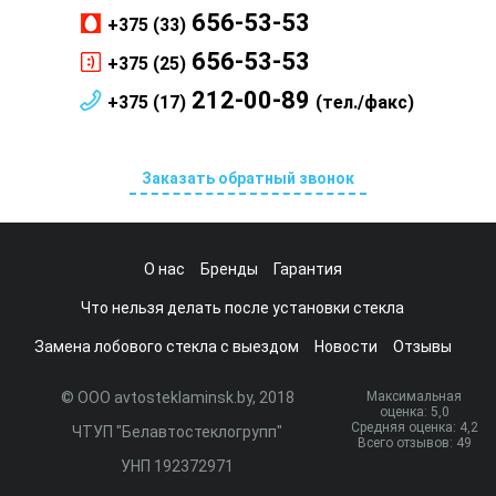
656-53-53
+375 (33)
656-53-53
+375 (25)
212-00-89
+375 (17)
(тел./факс)
Заказать обратный звонок
О нас
Бренды
Гарантия
Что нельзя делать после установки стекла
Замена лобового стекла с выездом
Новости
Отзывы
© ООО avtosteklaminsk.by, 2018
Максимальная
оценка:
5
,0
Средняя оценка:
4,2
ЧТУП "Белавтостеклогрупп"
Всего отзывов:
49
УНП 192372971