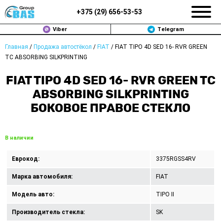
+375 (
29
)
656-53-53
Viber
Telegram
Главная
/
Продажа автостёкол
/
FIAT
/
FIAT TIPO 4D SED 16- RVR GREEN
ЗАМЕНА АВТОСТЕКОЛ В МИНСКЕ
TC ABSORBING SILKPRINTING
ПРОДАЖА АВТОСТЁКОЛ
FIAT TIPO 4D SED 16- RVR GREEN TC
ABSORBING SILKPRINTING
РЕМОНТ
БОКОВОЕ ПРАВОЕ СТЕКЛО
ДОП. УСЛУГИ
В наличии
ВОПРОС-ОТВЕТ
Еврокод:
3375RGSS4RV
КОНТАКТЫ
Марка автомобиля:
FIAT
ПОЛИТИКА КОНФИДЕНЦИАЛЬНОСТИ
Модель авто:
TIPO II
Производитель стекла:
SK