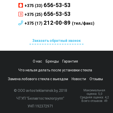
656-53-53
+375 (33)
656-53-53
+375 (25)
212-00-89
+375 (17)
(тел./факс)
Заказать обратный звонок
О нас
Бренды
Гарантия
Что нельзя делать после установки стекла
Замена лобового стекла с выездом
Новости
Отзывы
© ООО avtosteklaminsk.by, 2018
Максимальная
оценка:
5
,0
Средняя оценка:
4,2
ЧТУП "Белавтостеклогрупп"
Всего отзывов:
49
УНП 192372971